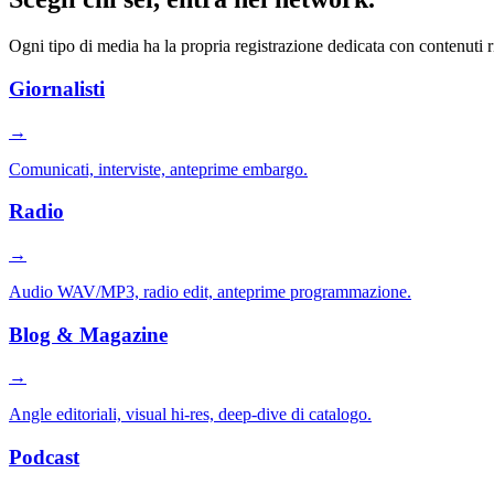
Ogni tipo di media ha la propria registrazione dedicata con contenuti ri
Giornalisti
→
Comunicati, interviste, anteprime embargo.
Radio
→
Audio WAV/MP3, radio edit, anteprime programmazione.
Blog & Magazine
→
Angle editoriali, visual hi-res, deep-dive di catalogo.
Podcast