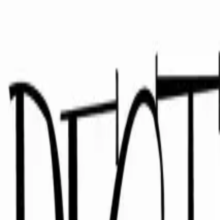
Roberta Gulisano
Ascolta o acquista digitale
→
Altre uscite di Roberta Gulisano
Tutte →
Album
·
2016
Piena di(s)grazia
Album
·
2012
Destini Coatti
Label
Scopri di più su Comusì
Scopri la label →